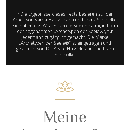
*Die Ergebnisse dieses Tests basieren auf der
Arbeit von Varda Hasselmann und Frank Schmolke.
Sie haben das Wissen um die Seelenmatrix, in Form
der sogenannten „Archetypen der Seele®“, für
jedermann zugänglich gemacht. Die Marke
„Archetypen der Seele®“ ist eingetragen und
geschützt von Dr. Beate Hasselmann und Frank
Schmolke.
Meine