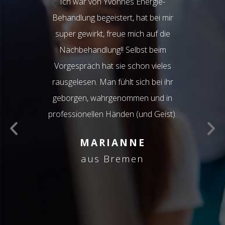
ch in jeden
Ich war von Yvonnes Energie-
tion hinein
Behandlung begeistert, hat bei mir
Mir hat 
richtige
super gewirkt, freue mich auf die
Yvonne supe
– Sie fühlt,
Nachbehandlung!! Selbst beim
Papua ge
 mir guttut.
Vorgespräch hat sie schon vieles
meine
ine stimmige
rausgelesen. Man fühlt sich bei ihr
beschwe
sung! Danke!
geborgen, wahrgenommen und in
extre
f meine Zeit
professionellen Händen (und Geist).
psychische
 sie nur
MARIANNE
pfehlen.
aus Bremen
a
lz-
ck