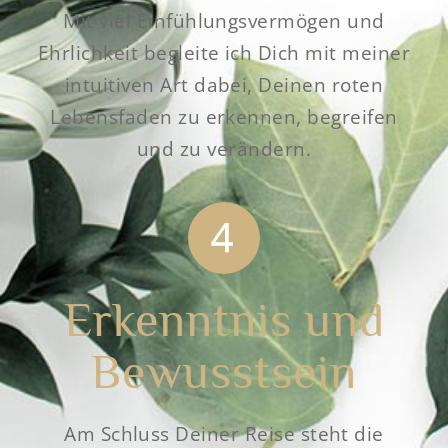
Mit viel Einfühlungsvermögen und
Ehrlichkeit begleite ich Dich mit meiner
intuitiven Art dabei, Deinen roten
Lebensfaden zu erkennen, begreifen
und zu verändern.
Erkenntnis und
Bewusstsein
Am Schluss Deiner Reise steht die