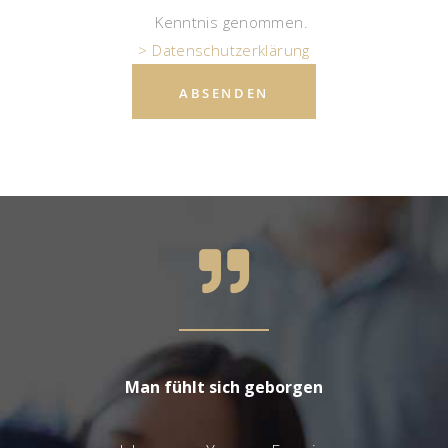
Kenntnis genommen.
> Datenschutzerklärung
h brauche
Man fühlt sich geborgen
Yvonnes A
s