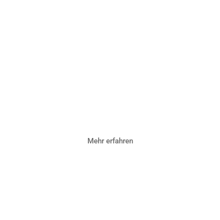
Female Spirit
Circle
Mehr erfahren
NEU!