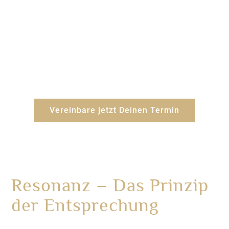
Möchtest Du mehr über die Wirkung
der Aroma-Resonanz auf Dich
erfahren?
Vereinbare jetzt Dein unverbindliches und
kostenloses Erstgespräch.
Vereinbare jetzt Deinen Termin
Resonanz – Das Prinzip
der Entsprechung