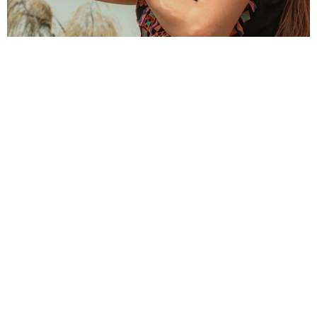
Beantworten wir
gemeinsam die
Frage "Wer willst
Du sein?"
Vereinbare jetzt Dein
unverbindliches und kostenloses
Erstgespräch.