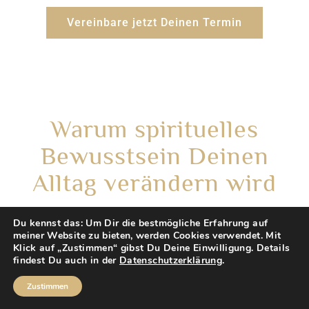
Vereinbare jetzt Deinen Termin
Warum spirituelles
Bewusstsein Deinen
Alltag verändern wird
Du kennst das: Um Dir die bestmögliche Erfahrung auf
meiner Website zu bieten, werden Cookies verwendet. Mit
Klick auf „Zustimmen“ gibst Du Deine Einwilligung. Details
Spiritualität ist ein sehr abstrakter Begriff – nicht
findest Du auch in der
Datenschutzerklärung
.
zu greifen oder zu begreifen. So war es für mich
Zustimmen
auch. Zunächst ist es nur Gefühl, eine besondere