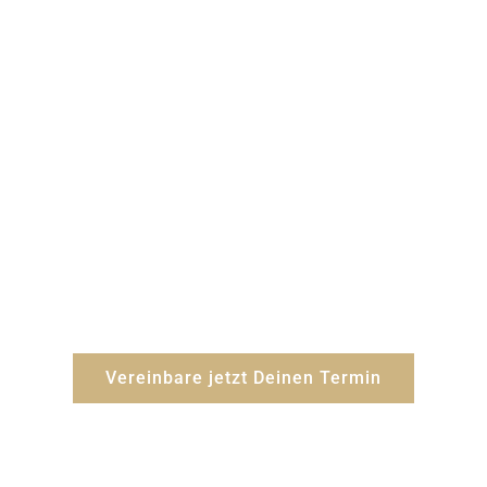
Entdecke die Kraft
deiner Selbst-
Wirksamkeit
Vereinbare jetzt Dein
unverbindliches und kostenloses
Erstgespräch.
Vereinbare jetzt Deinen Termin