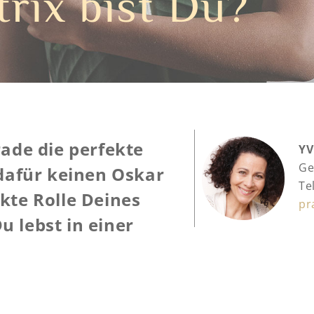
rix bist Du?
ade die perfekte
Y
Ge
dafür keinen Oskar
Te
ekte Rolle Deines
pr
u lebst in einer