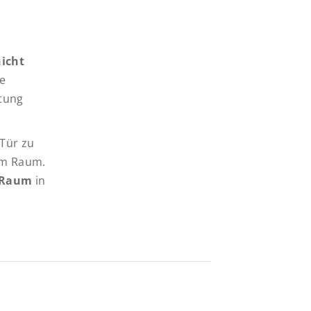
nicht
ie
tung
 Tür zu
sem Raum.
m Raum
in