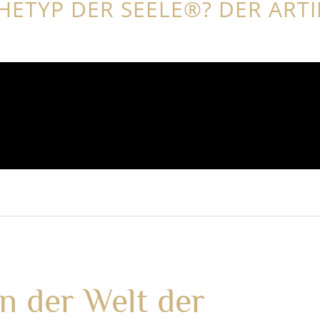
HETYP DER SEELE®? DER ARTI
n der Welt der