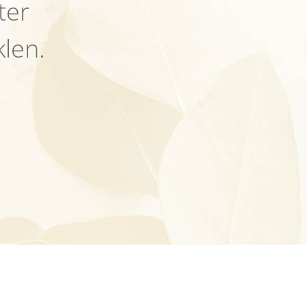
ter
len.