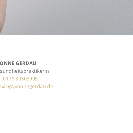
VONNE GERDAU
sundheitspraktikerin
l.
0176 30303905
axis@yvonnegerdau.de