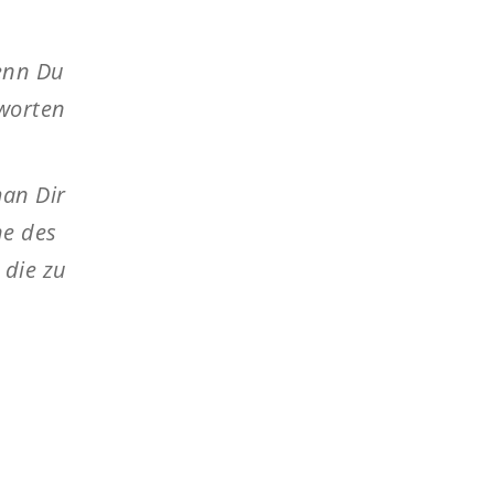
Wenn Du
tworten
man Dir
ne des
 die zu