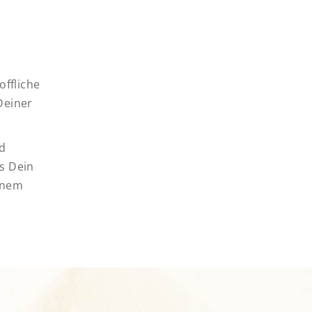
offliche
Deiner
d
ss Dein
einem